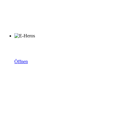
KiLAG digital:
E-Hero Zertifikat
Öffnen