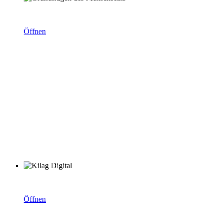
KiLAG Fortbildungen – die Themenreihe: Grundfragen des Me
Öffnen
KiLAG digital: gemeinsam weiter.bilden
Öffnen