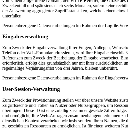
vom Client aufgerufene Domain, den HTTP-Referrer, die Größe des 
Zweckentfall und spätestens nach sechs Monaten, sofern keine rechtl
der Auswertung aggregierter Zugriffsstatistiken, welche keinen einw
unterfallen.
Personenbezogene Datenverarbeitungen im Rahmen der Logfile-Ver
Eingabeverwaltung
Zum Zweck der Eingabeverwaltung Ihrer Fragen, Anliegen, Wünsche,
Telefon oder Web-Formular adressieren, wird Ihre Eingabe einschließ
Referenzen zum Zweck der Bearbeitung der Eingabe verarbeitet. Eine D
erforderlich, erfolgt dies grundsätzlich nur mit Ihrer ausdrücklichen
regelmäßige Verjährungsfrist von drei Jahren, bleiben unberührt.
Personenbezogene Datenverarbeitungen im Rahmen der Eingabeverwa
User-Session-Verwaltung
Zum Zweck der Provisionierung stellen wir über unsere Website zusta
Zugriffsrechte und -rollen an Nutzer oder Nutzergruppen, um Ressour
übertragen. Diese ID ist eine zufällig zusammengesetzte Ziffernfolge
und ermöglicht, Ihre Web-Anfragen zusammenhängend erkennen zu kön
dienstlichen Kontext verarbeiten wir insbesondere Ihren Namen, die d
zu geschützten Ressourcen zu ermöglichen. Ist für einen weiteren Nut