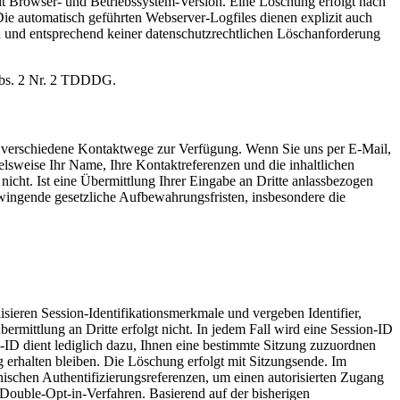
 Browser- und Betriebssystem-Version. Eine Löschung erfolgt nach
ie automatisch geführten Webserver-Logfiles dienen explizit auch
en und entsprechend keiner datenschutzrechtlichen Löschanforderung
Abs. 2 Nr. 2 TDDDG.
 verschiedene Kontaktwege zur Verfügung. Wenn Sie uns per E-Mail,
lsweise Ihr Name, Ihre Kontaktreferenzen und die inhaltlichen
icht. Ist eine Übermittlung Ihrer Eingabe an Dritte anlassbezogen
 Zwingende gesetzliche Aufbewahrungsfristen, insbesondere die
sieren Session-Identifikationsmerkmale und vergeben Identifier,
mittlung an Dritte erfolgt nicht. In jedem Fall wird eine Session-ID
n-ID dient lediglich dazu, Ihnen eine bestimmte Sitzung zuzuordnen
rhalten bleiben. Die Löschung erfolgt mit Sitzungsende. Im
nischen Authentifizierungsreferenzen, um einen autorisierten Zugang
 Double-Opt-in-Verfahren. Basierend auf der bisherigen