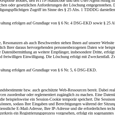
Response Bodies, den HTTP-Statuscode und den User-Agent-String mit
ichen oder gesetzlichen Anforderungen der Löschung entgegenstehen. D
illigungspflichtigen Zugriff im Sinne des § 25 Abs. 1 TDDDG darstell
waltung erfolgen auf Grundlage von § 6 Nr. 4 DSG-EKD sowie § 25 
 Resonanzen als auch Beschwerden stehen Ihnen auf unserer Website
lich Ihrer daraus hervorgehenden personenbezogenen Daten wie beispie
atenübermittlung an weitere Empfänger, insbesondere Dritte, erfolgt n
 und freiwilligen Einwilligung. Die Löschung erfolgt mit Zweckentfall.
ltung erfolgen auf Grundlage von § 6 Nr. 5, 6 DSG-EKD.
ndsbestimmte bzw. auch geschützte Web-Ressourcen bereit. Dabei reali
cen zuordenbar oder reglementiert zugänglich zu machen. Eine Datenüber
, die beispielsweise ein Session-Cookie temporär speichert. Die Sessiso
nen, sodass Ihre Eingaben und Berechtigungen während der Sitzung e
ienstliche E-Mail-Adresse, Ihre IP-Adresse und die erforderlichen tech
zerkreis ein Registrierungsprozess vorgesehen, erfolgt ein sogenanntes