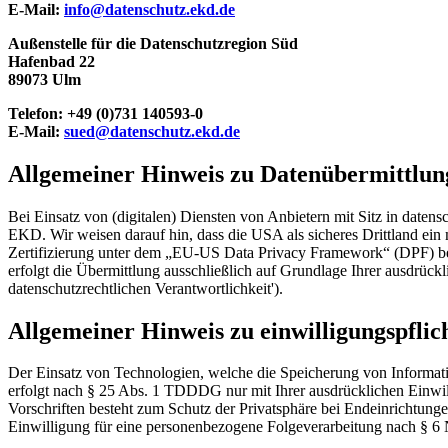
E-Mail:
info@datenschutz.ekd.de
Außenstelle für die Datenschutzregion Süd
Hafenbad 22
89073 Ulm
Telefon: +49 (0)731 140593-0
E-Mail:
sued@datenschutz.ekd.de
Allgemeiner Hinweis zu Datenübermittlung
Bei Einsatz von (digitalen) Diensten von Anbietern mit Sitz in daten
EKD. Wir weisen darauf hin, dass die USA als sicheres Drittland ei
Zertifizierung unter dem „EU-US Data Privacy Framework“ (DPF) besit
erfolgt die Übermittlung ausschließlich auf Grundlage Ihrer ausdrück
datenschutzrechtlichen Verantwortlichkeit').
Allgemeiner Hinweis zu einwilligungspflich
Der Einsatz von Technologien, welche die Speicherung von Informatio
erfolgt nach § 25 Abs. 1 TDDDG nur mit Ihrer ausdrücklichen Einwillig
Vorschriften besteht zum Schutz der Privatsphäre bei Endeinrichtun
Einwilligung für eine personenbezogene Folgeverarbeitung nach § 