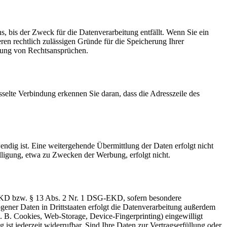
, bis der Zweck für die Datenverarbeitung entfällt. Wenn Sie ein
en rechtlich zulässigen Gründe für die Speicherung Ihrer
gung von Rechtsansprüchen.
sselte Verbindung erkennen Sie daran, dass die Adresszeile des
ig ist. Eine weitergehende Übermittlung der Daten erfolgt nicht
lligung, etwa zu Zwecken der Werbung, erfolgt nicht.
G-EKD bzw. § 13 Abs. 2 Nr. 1 DSG-EKD, sofern besondere
ener Daten in Drittstaaten erfolgt die Datenverarbeitung außerdem
. B. Cookies, Web-Storage, Device-Fingerprinting) eingewilligt
t jederzeit widerrufbar. Sind Ihre Daten zur Vertragserfüllung oder