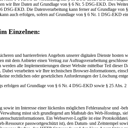
en wir Ihre Daten auf Grundlage von § 6 Nr. 5 DSG-EKD. Des Weiteren 
 Nr. 6 DSG-EKD. Die Datenverarbeitung kann ferner auf Grundlage vo
tung kann auch erfolgen, sofern auf Grundlage von § 6 Nr. 1 DSG-EKD e
im Einzelnen:
heren und barrierefreien Angebots unserer digitalen Dienste hosten wi
aben mit dem Anbieter einen Vertrag zur Auftragsverarbeitung geschloss
 werden alle Implementierungen dieser Website mittelbar Teil dieser 
Dabei verarbeiten wir Ihre technischen Browser-Informationen, einsc
 keine rechtlichen oder gesetzlichen Anforderungen der Löschung entg
s erfolgen auf Grundlage von § 6 Nr. 4 DSG-EKD sowie § 25 Abs. 
owie im Interesse einer lückenlos möglichen Fehleranalyse und -behe
ile-Verwaltung misst sich grundlegend am Maßstab des Web-Hostings, s
enschutzinformationen. Ein Webserver-Logfile ist eine Protokolldatei, 
eb-Ressource passwortgeschützt ist), den Datum- und Zeitstempel sow