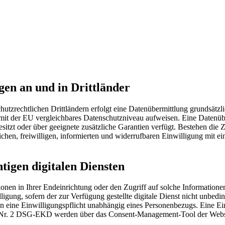
en an und in Drittländer
schutzrechtlichen Drittländern erfolgt eine Datenübermittlung grundsät
n mit der EU vergleichbares Datenschutzniveau aufweisen. Eine Datenü
zt oder über geeignete zusätzliche Garantien verfügt. Bestehen die Zu
lichen, freiwilligen, informierten und widerrufbaren Einwilligung mit 
tigen digitalen Diensten
nen in Ihrer Endeinrichtung oder den Zugriff auf solche Informationen
ung, sofern der zur Verfügung gestellte digitale Dienst nicht unbeding
gen eine Einwilligungspflicht unabhängig eines Personenbezugs. Eine 
6 Nr. 2 DSG-EKD werden über das Consent-Management-Tool der Websit