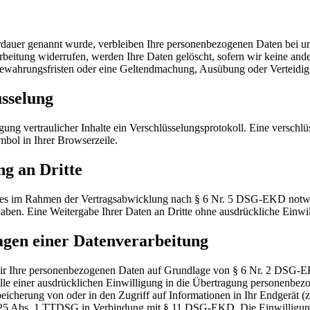
rdauer genannt wurde, verbleiben Ihre personenbezogenen Daten bei uns
eitung widerrufen, werden Ihre Daten gelöscht, sofern wir keine ander
bewahrungsfristen oder eine Geltendmachung, Ausübung oder Verteidi
sselung
ung vertraulicher Inhalte ein Verschlüsselungsprotokoll. Eine verschlü
mbol in Ihrer Browserzeile.
g an Dritte
ies im Rahmen der Vertragsabwicklung nach § 6 Nr. 5 DSG-EKD notwend
aben. Eine Weitergabe Ihrer Daten an Dritte ohne ausdrückliche Einwi
agen einer Datenverarbeitung
en wir Ihre personenbezogenen Daten auf Grundlage von § 6 Nr. 2 DS
e einer ausdrücklichen Einwilligung in die Übertragung personenbezog
cherung von oder in den Zugriff auf Informationen in Ihr Endgerät (z
 25 Abs. 1 TTDSG in Verbindung mit § 11 DSG-EKD. Die Einwilligung is