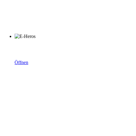
KiLAG digital:
E-Hero Zertifikat
Öffnen