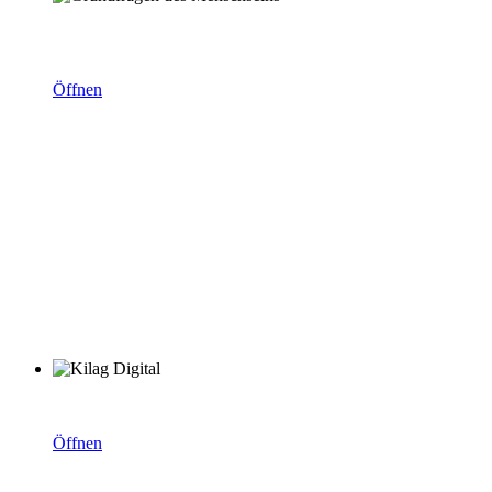
KiLAG Fortbildungen – die Themenreihe: Grundfragen des
Menschseins.
Öffnen
KiLAG digital: gemeinsam weiter.bilden
Öffnen